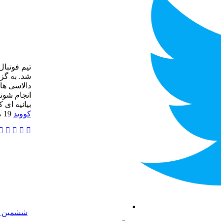
تیم فوتبا
شد. به گز
انجام شون
بیانیه ای که به هم
کووید
19 مبتلا شده و به قرنطینه رفته اند
ششمین قهر