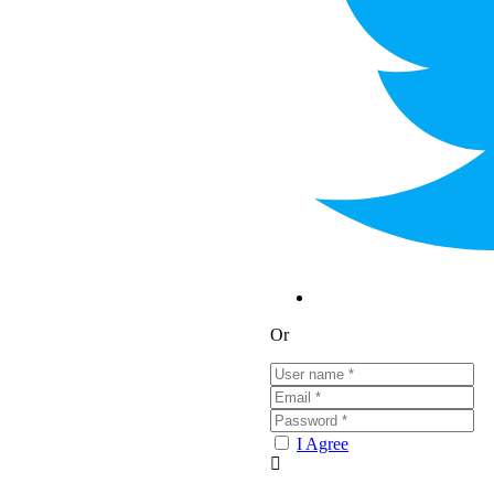
Or
I Agree