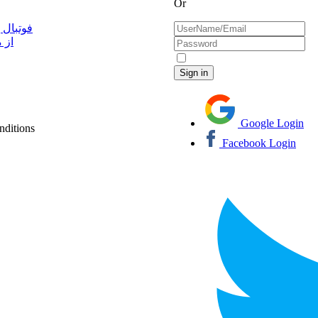
Or
فوتبال 
از 
Google Login
nditions
Facebook Login